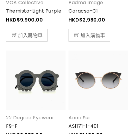
VOA Collective
Padma Image
Themisto-Light Purple
Caracsa-C1
HKD$
9,900.00
HKD$
2,980.00
加入購物車
加入購物車
22 Degree Eyewear
Anna Sui
F9-F
AS1171-1-401