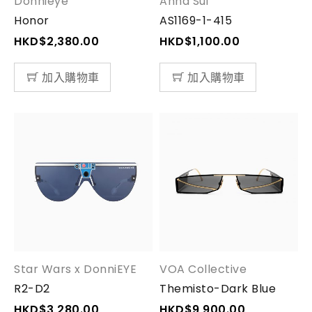
Donnieye
Anna Sui
Honor
AS1169-1-415
HKD$
2,380.00
HKD$
1,100.00
加入購物車
加入購物車
Star Wars x DonniEYE
VOA Collective
R2-D2
Themisto-Dark Blue
HKD$
3,280.00
HKD$
9,900.00