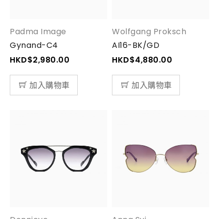
Padma Image
Wolfgang Proksch
Gynand-C4
AI16-BK/GD
HKD$
2,980.00
HKD$
4,880.00
加入購物車
加入購物車