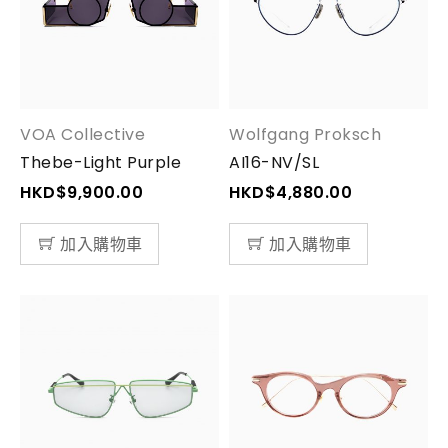
VOA Collective
Wolfgang Proksch
Thebe-Light Purple
AI16-NV/SL
HKD$
9,900.00
HKD$
4,880.00
加入購物車
加入購物車