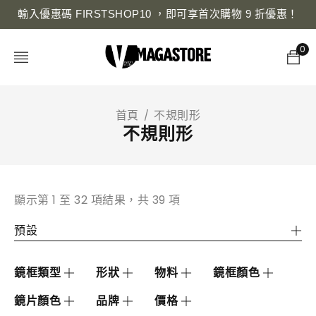
輸入優惠碼 FIRSTSHOP10 ，即可享首次購物 9 折優惠！
0
首頁
不規則形
/
不規則形
顯示第 1 至 32 項結果，共 39 項
預設
鏡框類型
形狀
物料
鏡框顏色
鏡片顏色
品牌
價格