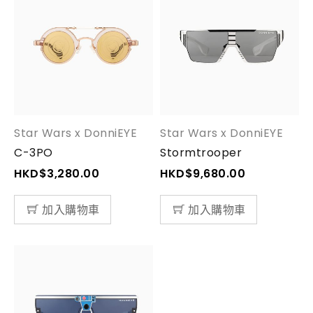
Star Wars x DonniEYE
Star Wars x DonniEYE
C-3PO
Stormtrooper
HKD$
3,280.00
HKD$
9,680.00
加入購物車
加入購物車