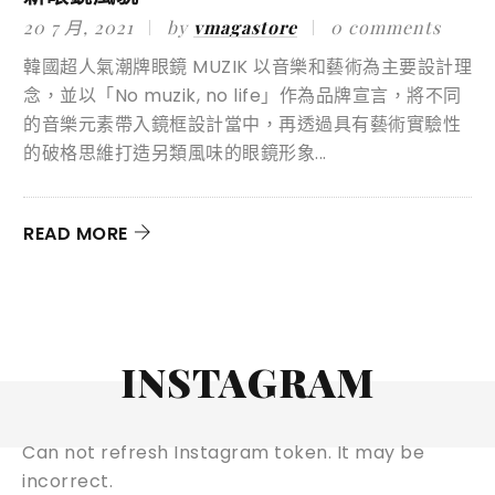
20 7 月, 2021
by
vmagastore
0 comments
韓國超人氣潮牌眼鏡 MUZIK 以音樂和藝術為主要設計理
念，並以「No muzik, no life」作為品牌宣言，將不同
素
R
的音樂元素帶入鏡框設計當中，再透過具有藝術實驗性
的破格思維打造另類風味的眼鏡形象...
呈
設
想
READ MORE
INSTAGRAM
Can not refresh Instagram token. It may be
incorrect.