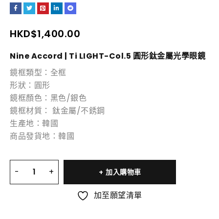
HKD$
1,400.00
Nine Accord | Ti LIGHT-Col.5 圓形鈦金屬光學眼鏡
鏡框類型：全框
形狀：圓形
鏡框顏色：黑色/銀色
鏡框材質： 鈦金屬/不銹鋼
生產地：韓國
商品發貨地：韓國
加入購物車
加至願望清單