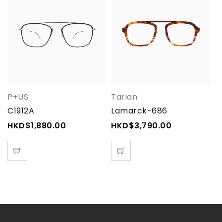
P+US
Tarian
T
C1912A
Lamarck-686
C
HKD$
1,880.00
HKD$
3,790.00
H