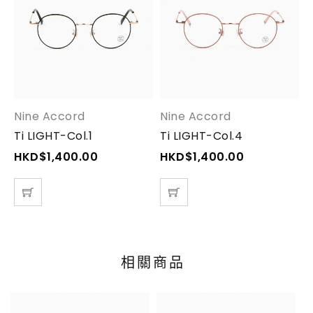
Nine Accord
Nine Accord
N
Ti LIGHT-Col.1
Ti LIGHT-Col.4
T
HKD$
1,400.00
HKD$
1,400.00
相關商品