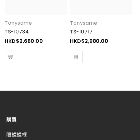
Tonysame
Tonysame
N
TS-10734
TS-10717
T
HKD$
2,680.00
HKD$
2,980.00
H
購買
眼鏡鏡框