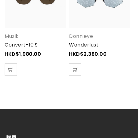
Muzik
Donnieye
M
Convert-10.S
Wanderlust
C
HKD$
1,980.00
HKD$
2,380.00
H
購買