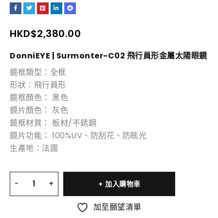
HKD$
2,380.00
DonniEYE | Surmonter-C02 飛行員形金屬太陽
眼鏡
鏡框類型：全框
形狀：飛行員形
鏡框顏色： 黑色
鏡片顏色： 灰色
鏡框材質： 板材/不銹鋼
鏡片功能： 100%UV、防刮花、防眩光
生產地：法國
加入購物車
加至願望清單