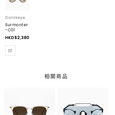
Donnieye
Surmonter
-C01
HKD$
2,380.00
相關商品