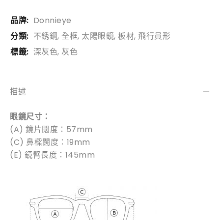
品牌:
Donnieye
分類:
不銹鋼
,
全框
,
太陽眼鏡
,
板材
,
飛行員形
標籤:
深灰色
,
灰色
描述
眼鏡尺寸：
(A) 鏡片闊度：57mm
(C) 鼻樑闊度：19mm
(E) 鏡臂長度：145mm