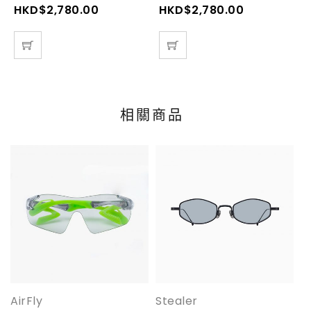
HKD$
2,780.00
HKD$
2,780.00
相關商品
AirFly
Stealer
D