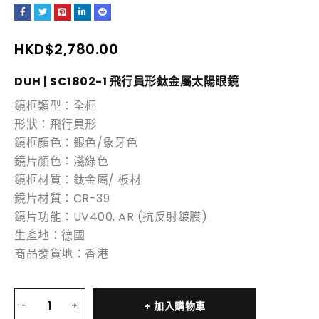
HKD$
2,780.00
DUH | SC1802-1 飛行員形鈦金屬太陽眼鏡
鏡框類型：全框
形狀：飛行員形
鏡框顏色：銀色/象牙色
鏡片顏色：淺綠色
鏡框材質：鈦金屬/ 板材
鏡片材質：CR-39
鏡片功能：UV400, AR (抗反射鍍膜)
生產地：德國
商品發貨地：香港
加入購物車