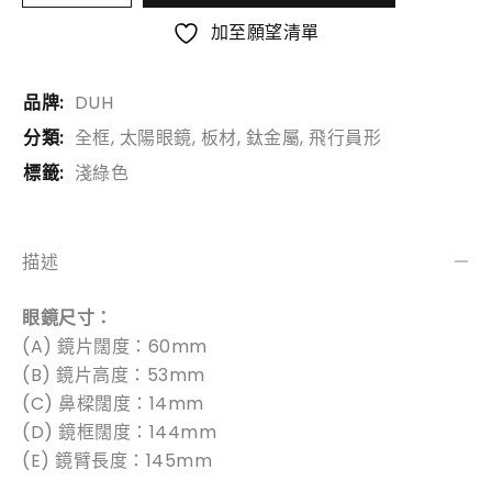
加至願望清單
品牌:
DUH
分類:
全框
,
太陽眼鏡
,
板材
,
鈦金屬
,
飛行員形
標籤:
淺綠色
描述
眼鏡尺寸：
(A) 鏡片闊度：60mm
(B) 鏡片高度：53mm
(C) 鼻樑闊度：14mm
(D) 鏡框闊度：144mm
(E) 鏡臂長度：145mm