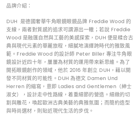
品牌介紹：
DUH 是德國奢華牛角眼鏡眼鏡品牌 Freddie Wood 的
支線，兩者對質感的追求可謂源出一轍；若說 Freddie
Wood 是融匯自然與工藝的美感探索，DUH 便是糅合古
典與現代元素的華麗旅程，細膩地演繹跨時代的雅致風
範。Freddie Wood 的設計師 Peter Biller 專注牛角眼
鏡設計近四十年，屢屢為材質的運用帶來新思維。為了
開拓眼鏡創作的領域，他於 2016 年創立 DUH，藉以開
發不同材質的可能性。DUH 為德文 Damen Und
Herren 的縮寫，意即 Ladies and Gentlemen（紳士
淑女），設計走中性路線，着重細節的營造。細緻的切
割與雕花，喚起歐洲古典美藝的典雅氛圍；而簡約造型
與時尚選材，則貼近現代生活的步伐。