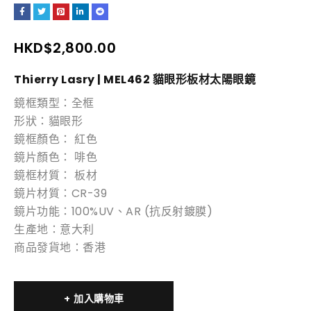
HKD$
2,800.00
Thierry Lasry | MEL462 貓眼形板材太
陽
眼鏡
鏡框類型：全框
形狀：貓眼形
鏡框顏色： 紅色
鏡片顏色： 啡色
鏡框材質： 板材
鏡片材質：CR-39
鏡片功能：100%UV、AR (抗反射鍍膜)
生產地：意大利
商品發貨地：香港
加入購物車