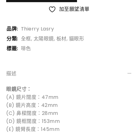
加至願望清單
品牌:
Thierry Lasry
分類:
全框
,
太陽眼鏡
,
板材
,
貓眼形
標籤:
啡色
描述
眼鏡尺寸：
(A) 鏡片闊度：47mm
(B) 鏡片高度：42mm
(C) 鼻樑闊度：28mm
(D) 鏡框闊度：153mm
(E) 鏡臂長度：145mm