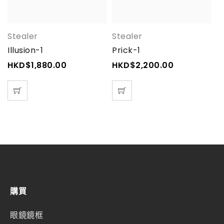
Stealer
Stealer
A
Illusion-1
Prick-1
A
HKD$
1,880.00
HKD$
2,200.00
H
購買
眼鏡鏡框