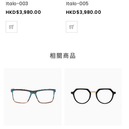
Italo-003
Italo-005
I
HKD$
3,980.00
HKD$
3,980.00
相關商品