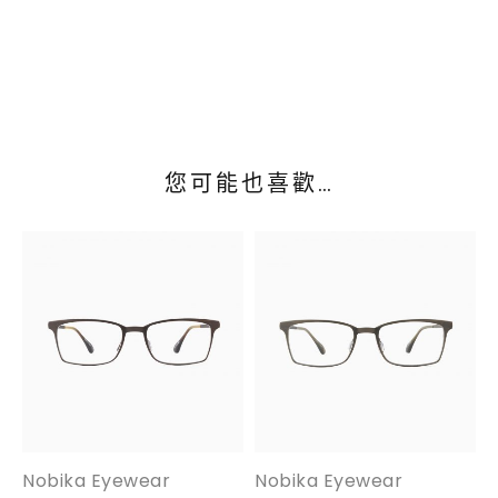
您可能也喜歡…
Nobika Eyewear
Nobika Eyewear
N