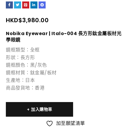
HKD$
3,980.00
Nobika Eyewear | Italo-004 長方
形鈦金屬板材光
學
眼鏡
鏡框類型：全框
形狀：長方形
鏡框顏色：黑/灰色
鏡框材質：鈦金屬/板材
生產地：日本
商品發貨地：香港
加入購物車
加至願望清單