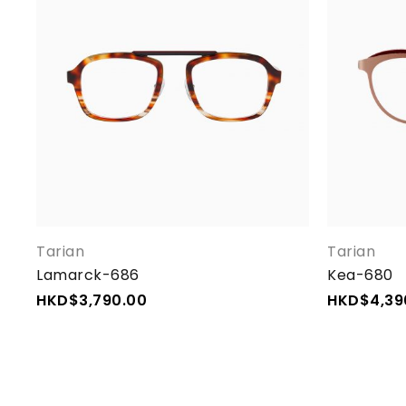
Tarian
Tarian
Lamarck-686
Kea-680
HKD$
3,790.00
HKD$
4,39