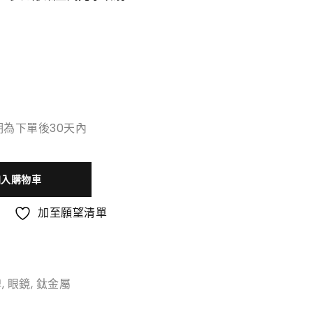
為下單後30天內
加入購物車
加至願望清單
牌
,
眼鏡
,
鈦金屬