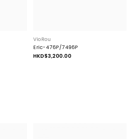
VioRou
Vi
Eric-476P/7496P
Er
HKD$
3,200.00
H