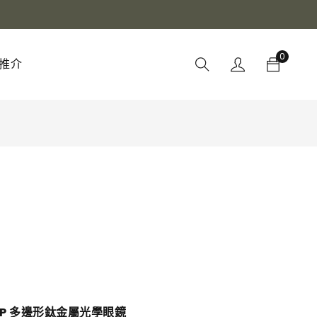
0
推介
享
501P 多邊形鈦金屬
光學眼鏡