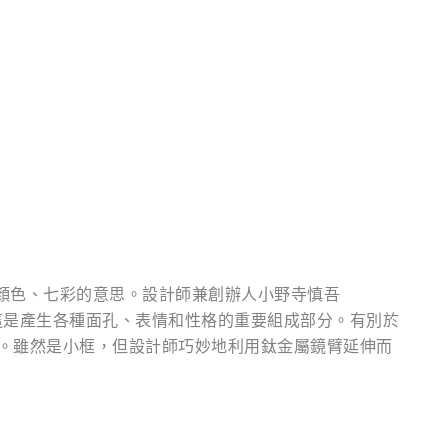
了七種顏色、七彩的意思。設計師兼創辦人小野寺慎吾
相信這是產生各種面孔、表情和性格的重要組成部分。有別於
力。雖然是小框，但設計師巧妙地利用鈦金屬鏡臂延伸而