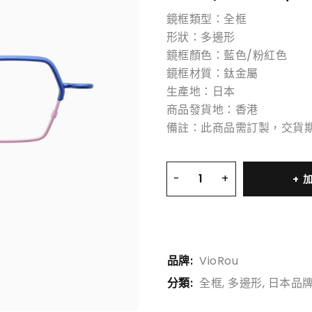
鏡框類型：全框
形狀：多邊形
鏡框顏色：藍色/粉紅色
鏡框材質：鈦金屬
生產地：日本
商品發貨地：香港
備註：此商品需訂製，交貨期
品牌:
VioRou
分類:
全框
,
多邊形
,
日本品