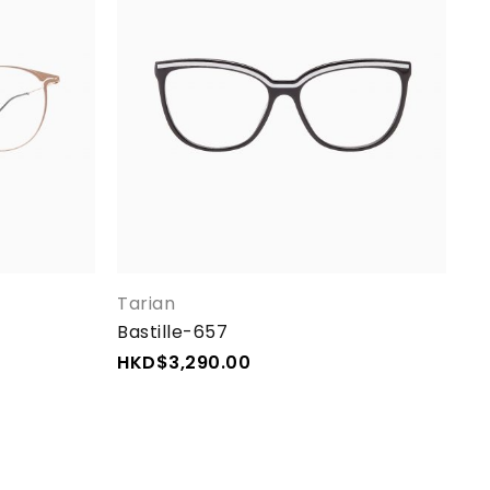
Tarian
Ni
Bastille-657
Pl
HKD$
3,290.00
H