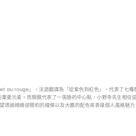
olet au rouge」，法語翻譯為「從紫色到紅色」，代表
人的形象的重要元素。而眼鏡代表了一張臉的中心點，小野寺先生
先生希望透過精緻卻簡約的線條以及大膽的配色來表達個人風格魅