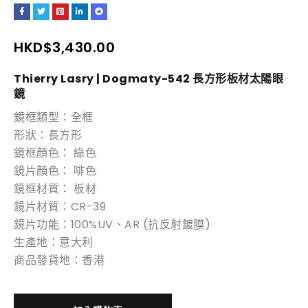
HKD$
3,430.00
Thierry Lasry | Dogmaty-542 長方形板材太
陽
眼
鏡
鏡框類型：全框
形狀：長方形
鏡框顏色： 綠色
鏡片顏色： 啡色
鏡框材質： 板材
鏡片材質：CR-39
鏡片功能：100%UV、AR (抗反射鍍膜)
生產地：意大利
商品發貨地：香港