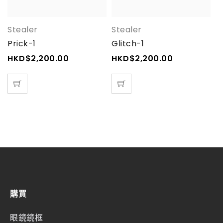
Stealer
Stealer
D
Prick-1
Glitch-1
E
E
HKD$
2,200.00
HKD$
2,200.00
H
購買
眼鏡鏡框