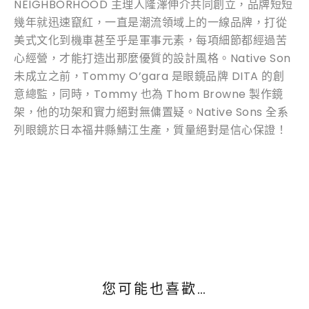
NEIGHBORHOOD 主理人隆澤伸介共同創立，品牌短短
幾年就迅速竄紅，一直是潮流領域上的一線品牌，打從
美式文化到機車甚至乎是軍事元素，每項細節都經過苦
心經營，才能打造出那麼優質的設計風格。Native Son
未成立之前，Tommy O’gara 是眼鏡品牌 DITA 的創
意總監，同時，Tommy 也為 Thom Browne 製作鏡
架，他的功架和實力絕對無傭置疑。Native Sons 全系
列眼鏡於日本福井縣鯖江生產，質量絕對是信心保證！
您可能也喜歡…