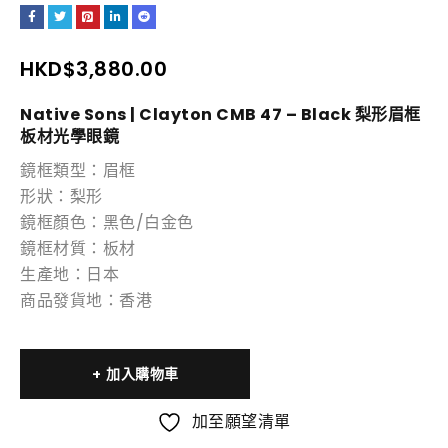
HKD$
3,880.00
Native Sons | Clayton CMB 47 – Black 梨形眉框
板材光學眼鏡
鏡框類型：眉框
形狀：梨形
鏡框顏色：黑色/白金色
鏡框材質：板材
生產地：日本
商品發貨地：香港
加入購物車
加至願望清單