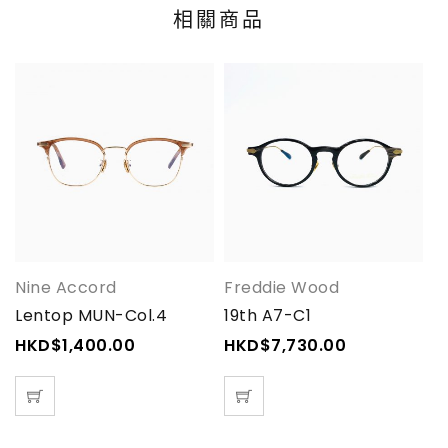
相關商品
Nine Accord
Freddie Wood
P
Lentop MUN-Col.4
19th A7-C1
C
HKD$
1,400.00
HKD$
7,730.00
H