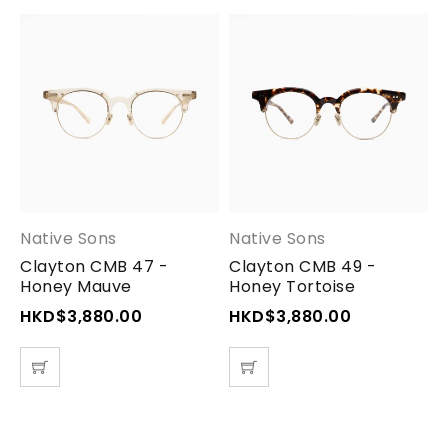
Native Sons
Native Sons
N
Clayton CMB 47 -
Clayton CMB 49 -
C
Honey Mauve
Honey Tortoise
G
HKD$
3,880.00
HKD$
3,880.00