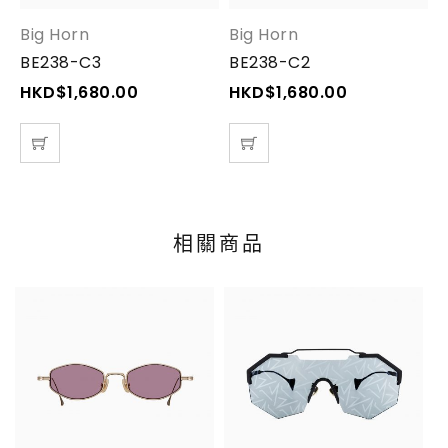
Big Horn
Big Horn
B
BE238-C3
BE238-C2
HKD$
1,680.00
HKD$
1,680.00
相關商品