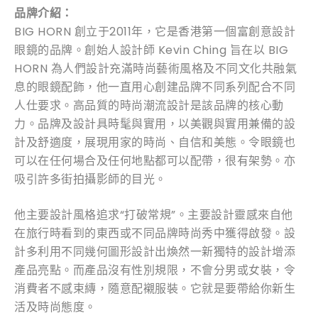
品牌
介紹：
BIG HORN 創立于2011年，它是香港第一個富創意設計
眼鏡的品牌。創始人設計師 Kevin Ching 旨在以 BIG
HORN 為人們設計充滿時尚藝術風格及不同文化共融氣
息的眼鏡配飾，他一直用心創建品牌不同系列配合不同
人仕要求。高品質的時尚潮流設計是該品牌的核心動
力。品牌及設計具時髦與實用，以美觀與實用兼備的設
計及舒適度，展現用家的時尚、自信和美態。令眼鏡也
可以在任何場合及任何地點都可以配帶，很有架勢。亦
吸引許多街拍攝影師的目光。
他主要設計風格追求“打破常規”。主要設計靈感來自他
在旅行時看到的東西或不同品牌時尚秀中獲得啟發。設
計多利用不同幾何圖形設計出煥然一新獨特的設計增添
產品亮點。而產品沒有性別規限，不會分男或女裝，令
消費者不感束縳，隨意配襯服裝。它就是要帶給你新生
活及時尚態度。