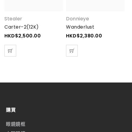
Stealer
Donnieye
A
Carter-2(12K)
Wanderlust
A
HKD$
2,500.00
HKD$
2,380.00
H
購買
眼鏡鏡框