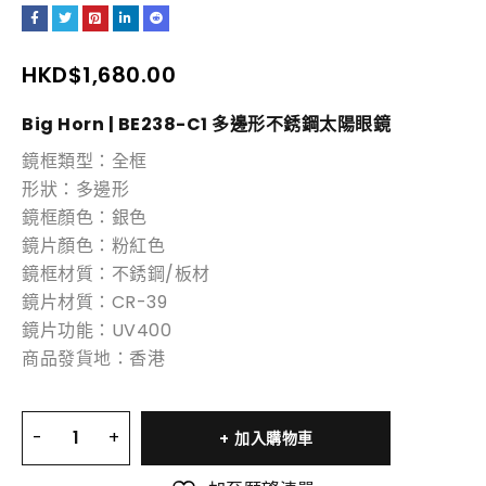
HKD$
1,680.00
Big Horn | BE238-C1 多邊
形
不銹鋼
太陽眼鏡
鏡框類型：全框
形狀：多邊
形
鏡框顏色：銀色
鏡片顏色：粉紅色
鏡框材質：不銹鋼/板材
鏡片材質：CR-39
鏡片功能：UV400
商品發貨地：香港
加入購物車