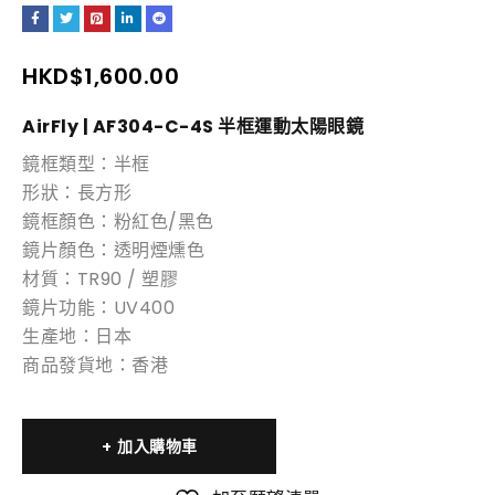
HKD$
1,600.00
AirFly | AF304-C-4S 半框運動太陽眼鏡
鏡框類型：半框
形狀：長方形
鏡框顏色：粉紅色/黑色
鏡片顏色：透明煙燻色
材質：TR90 / 塑膠
鏡片功能：UV400
生產地：日本
商品發貨地：香港
加入購物車