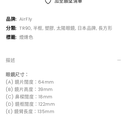
加至願望清單
品牌:
AirFly
分類:
TR90
,
半框
,
塑膠
,
太陽眼鏡
,
日本品牌
,
長方形
標籤:
煙燻色
描述
眼鏡尺寸：
(A) 鏡片闊度：64mm
(B) 鏡片高度：39mm
(C) 鼻樑闊度：18mm
(D) 鏡框闊度：122mm
(E) 鏡臂長度：135mm