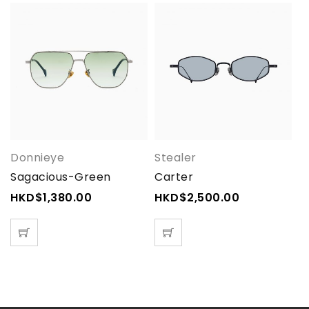
Donnieye
Stealer
S
Sagacious-Green
Carter
Il
HKD$
1,380.00
HKD$
2,500.00
H